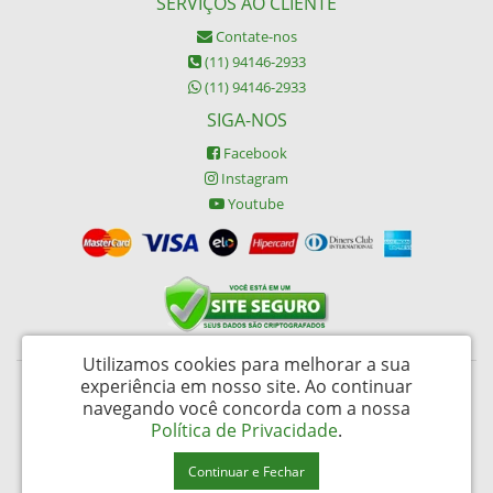
SERVIÇOS AO CLIENTE
Contate-nos
(11) 94146-2933
(11) 94146-2933
SIGA-NOS
Facebook
Instagram
Youtube
Utilizamos cookies para melhorar a sua
experiência em nosso site.
Ao continuar
Buypack Brasil Descartáveis Ltda - CNPJ: 06.002.162/0001-45
navegando você concorda com a nossa
Rua da Alfândega 487 – Brás - São Paulo / SP - CEP: 03006-030
Política de Privacidade
.
FornecedorNet © 2026
Continuar e Fechar
Desenvolvido por
88digital