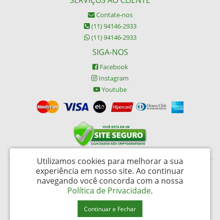
Contate-nos
(11) 94146-2933
(11) 94146-2933
SIGA-NOS
Facebook
Instagram
Youtube
Utilizamos cookies para melhorar a sua
experiência em nosso site.
Ao continuar
Buypack Brasil Descartáveis Ltda - CNPJ: 06.002.162/0001-45
navegando você concorda com a nossa
Rua da Alfândega 487 – Brás - São Paulo / SP - CEP: 03006-030
Política de Privacidade
.
FornecedorNet © 2026
Continuar e Fechar
Desenvolvido por
88digital