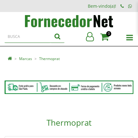
Bem-vindo(a)!
0
Marcas
Thermoprat
Thermoprat