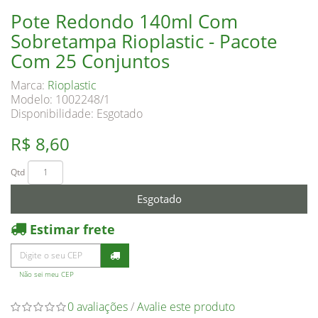
Pote Redondo 140ml Com
Sobretampa Rioplastic - Pacote
Com 25 Conjuntos
Marca:
Rioplastic
Modelo: 1002248/1
Disponibilidade:
Esgotado
R$ 8,60
Qtd
Esgotado
Estimar frete
Não sei meu CEP
0 avaliações
/
Avalie este produto