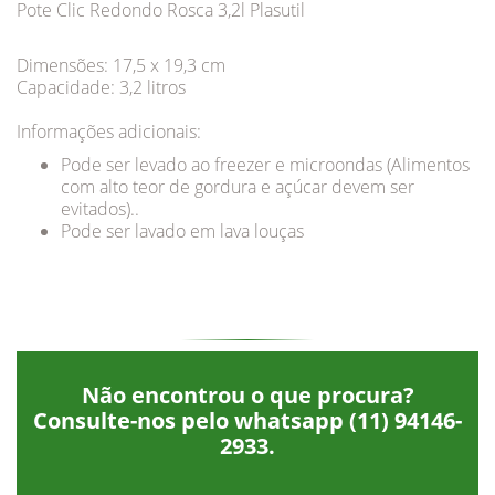
Pote Clic Redondo Rosca 3,2l Plasutil
Dimensões: 17,5 x 19,3 cm
Capacidade: 3,2 litros
Informações adicionais:
Pode ser levado ao freezer e microondas (Alimentos
com alto teor de gordura e açúcar devem ser
evitados)..
Pode ser lavado em lava louças
Não encontrou o que procura?
Consulte-nos pelo whatsapp
(11) 94146-
2933
.