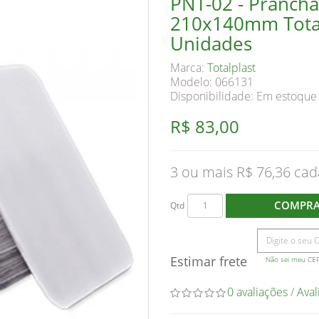
PNT-02 - Prancha
210x140mm Total
Unidades
Marca:
Totalplast
Modelo: 066131
Disponibilidade:
Em estoque
R$ 83,00
3 ou mais R$ 76,36
COMPR
Qtd
Estimar frete
Não sei meu CE
0 avaliações
/
Aval