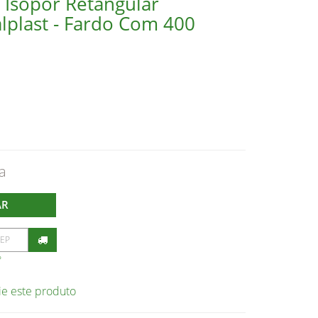
 Isopor Retangular
plast - Fardo Com 400
AR
P
ie este produto