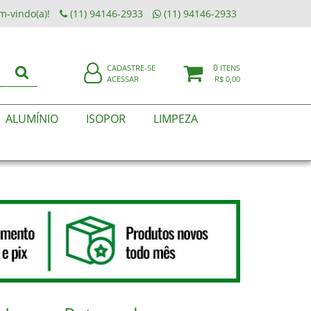
m-vindo(a)!
(11) 94146-2933
(11) 94146-2933
0
CADASTRE-SE
ITENS
ACESSAR
R$ 0,00
ALUMÍNIO
ISOPOR
LIMPEZA