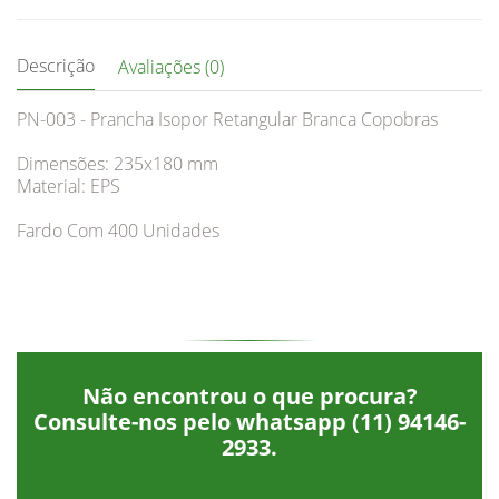
Descrição
Avaliações (0)
PN-003 - Prancha Isopor Retangular Branca Copobras
Dimensões: 235x180 mm
Material: EPS
Fardo Com 400 Unidades
Não encontrou o que procura?
Consulte-nos pelo whatsapp
(11) 94146-
2933
.