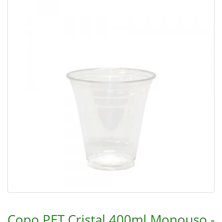
Copo PET Cristal 400ml Monouso -