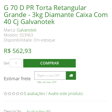
G 70 D PR Torta Retangular
Grande - 3kg Diamante Caixa Com
40 Cj Galvanotek
Marca:
Galvanotek
Modelo: 553963
Disponibilidade:
Em estoque
R$ 562,93
COMPRAR
Qtd
Estimar frete
Não sei meu CEP
0 avaliações
/
Avalie este produto
Descrição
Avaliações (0)