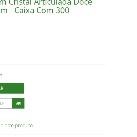
 Cristal Articulada Doce
m - Caixa Com 300
AR
P
ie este produto