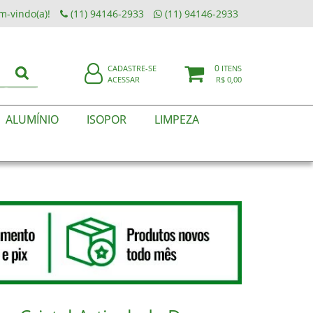
m-vindo(a)!
(11) 94146-2933
(11) 94146-2933
0
CADASTRE-SE
ITENS
ACESSAR
R$ 0,00
ALUMÍNIO
ISOPOR
LIMPEZA