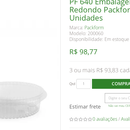
PF 640 Embalagem
Redondo Packfor
Unidades
Marca:
Packform
Modelo: 200060
Disponibilidade:
Em estoque
R$ 98,77
3 ou mais R$ 93,83
COMPR
Qtd
Estimar frete
Não sei meu CE
0 avaliações
/
Aval