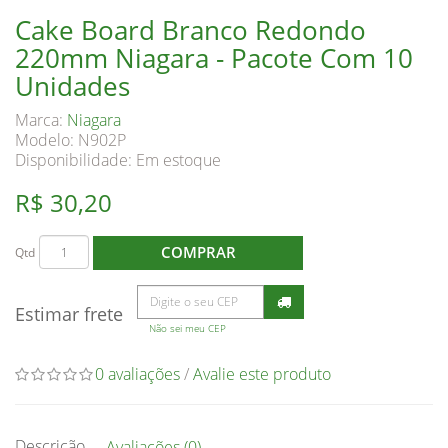
Cake Board Branco Redondo
220mm Niagara - Pacote Com 10
Unidades
Marca:
Niagara
Modelo: N902P
Disponibilidade:
Em estoque
R$ 30,20
COMPRAR
Qtd
Estimar frete
Não sei meu CEP
0 avaliações
/
Avalie este produto
Descrição
Avaliações (0)