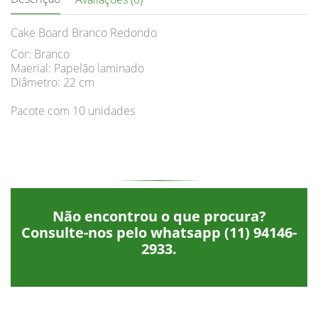
Cake Board Branco Redondo
Cor: Branco
Maerial: Papelão laminado
Diâmetro: 22 cm
Pacote com 10 unidades
Não encontrou o que procura?
Consulte-nos pelo whatsapp
(11) 94146-
2933
.