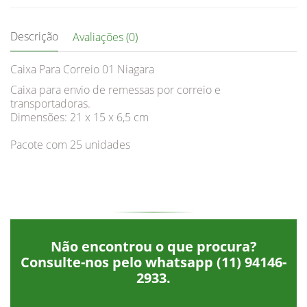
Descrição
Avaliações (0)
Caixa Para Correio 01 Niagara
Caixa para envio de remessas por correio e
transportadoras.
Dimensões: 21 x 15 x 6,5 cm
Pacote com 25 unidades
Não encontrou o que procura?
Consulte-nos pelo whatsapp
(11) 94146-
2933
.