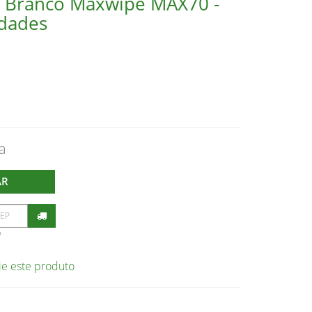
 Branco Maxwipe MAX70 -
dades
AR
P
ie este produto