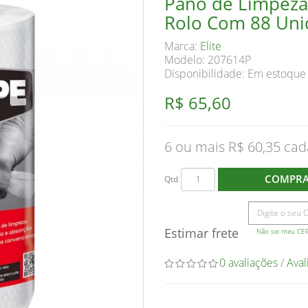
Pano de Limpeza
Rolo Com 88 Uni
Marca:
Elite
Modelo: 207614P
Disponibilidade:
Em estoque
R$ 65,60
6 ou mais R$ 60,35
COMPR
Qtd
Estimar frete
Não sei meu CE
0 avaliações
/
Aval