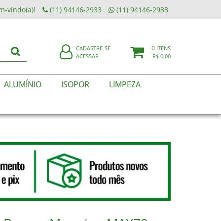
m-vindo(a)!
(11) 94146-2933
(11) 94146-2933
0
CADASTRE-SE
ITENS
ACESSAR
R$ 0,00
ALUMÍNIO
ISOPOR
LIMPEZA