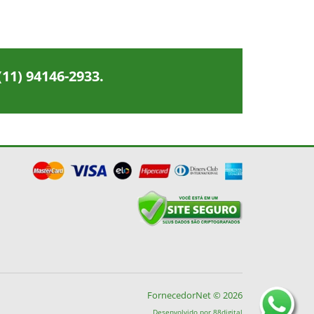
(11) 94146-2933
.
FornecedorNet © 2026
Desenvolvido por
88digital