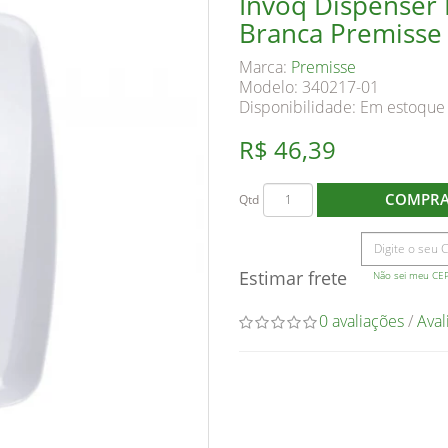
Invoq Dispenser H
Branca Premisse
Marca:
Premisse
Modelo: 340217-01
Disponibilidade:
Em estoque
R$ 46,39
COMPR
Qtd
Estimar frete
Não sei meu CE
0 avaliações
/
Aval