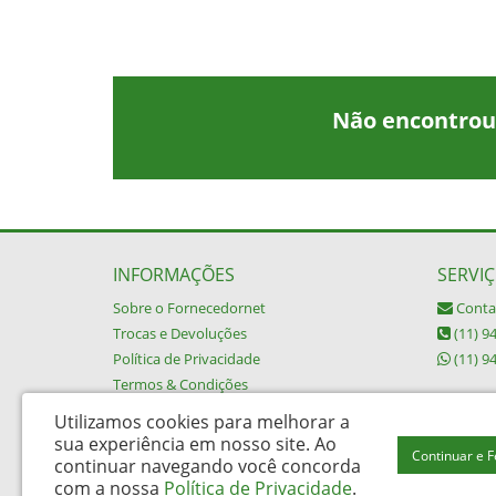
Não encontrou
INFORMAÇÕES
SERVIÇ
Sobre o Fornecedornet
Conta
Trocas e Devoluções
(11) 9
Política de Privacidade
(11) 9
Termos & Condições
Utilizamos cookies para melhorar a
sua experiência em nosso site.
Ao
Continuar e 
continuar navegando você concorda
Buypack Brasil Descartáveis Ltda - CNPJ: 06.002.162/0001-45
com a nossa
Política de Privacidade
.
Rua da Alfândega 487 – Brás - São Paulo / SP - CEP: 03006-030