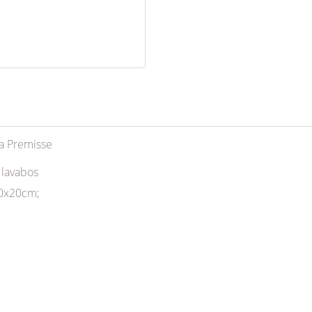
ca Premisse
 lavabos
10x20cm;
;