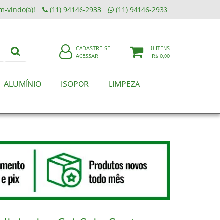
m-vindo(a)!
(11) 94146-2933
(11) 94146-2933
0
CADASTRE-SE
ITENS
ACESSAR
R$ 0,00
ALUMÍNIO
ISOPOR
LIMPEZA