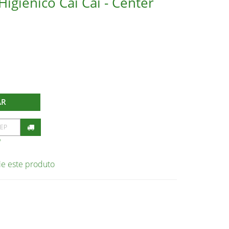
igienico Cai Cai - Center
AR
P
ie este produto