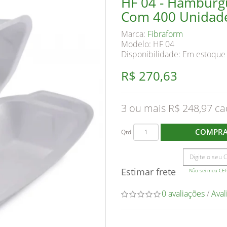
HF 04 - Hamburgu
Com 400 Unidad
Marca:
Fibraform
Modelo: HF 04
Disponibilidade:
Em estoque
R$ 270,63
3 ou mais R$ 248,97
COMPR
Qtd
Estimar frete
Não sei meu CE
0 avaliações
/
Aval