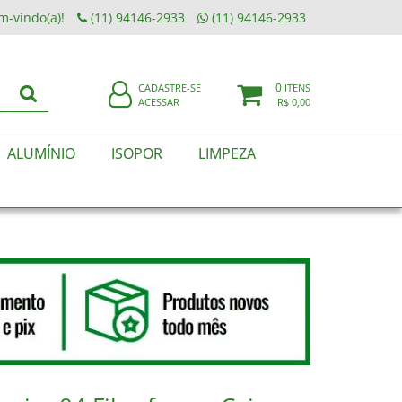
m-vindo(a)!
(11) 94146-2933
(11) 94146-2933
0
CADASTRE-SE
ITENS
ACESSAR
R$ 0,00
ALUMÍNIO
ISOPOR
LIMPEZA