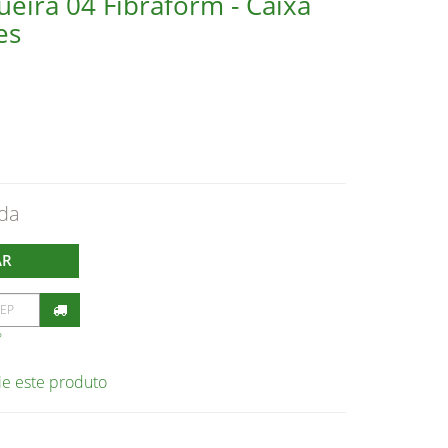
eira 04 Fibraform - Caixa
es
AR
P
ie este produto