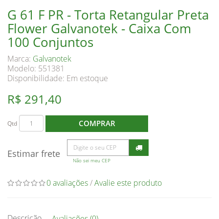
G 61 F PR - Torta Retangular Preta
Flower Galvanotek - Caixa Com
100 Conjuntos
Marca:
Galvanotek
Modelo: 551381
Disponibilidade:
Em estoque
R$ 291,40
COMPRAR
Qtd
Estimar frete
Não sei meu CEP
0 avaliações
/
Avalie este produto
Descrição
Avaliações (0)