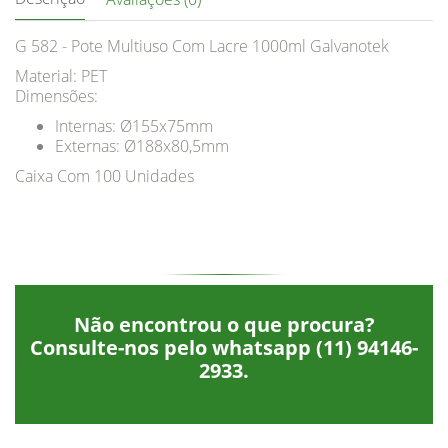
G 582 - Pote Multiuso Com Lacre 1000ml Galvanotek
Material: PET
Dimensões:
Internas: Ø155x75mm
Externas: Ø188x80,5mm
Caixa Com 100 Unidades
Não encontrou o que procura?
Consulte-nos pelo whatsapp
(11) 94146-
2933
.