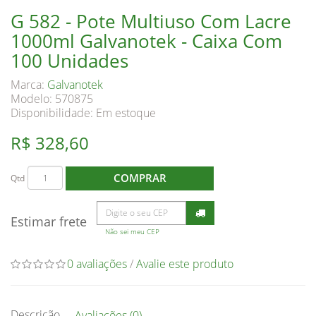
G 582 - Pote Multiuso Com Lacre
1000ml Galvanotek - Caixa Com
100 Unidades
Marca:
Galvanotek
Modelo: 570875
Disponibilidade:
Em estoque
R$ 328,60
COMPRAR
Qtd
Estimar frete
Não sei meu CEP
0 avaliações
/
Avalie este produto
Descrição
Avaliações (0)