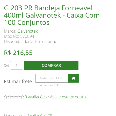
G 203 PR Bandeja Forneavel
400ml Galvanotek - Caixa Com
100 Conjuntos
Marca:
Galvanotek
Modelo: 570894
Disponibilidade:
Em estoque
R$ 216,55
COMPRAR
Qtd
Estimar frete
Não sei meu CEP
0 avaliações
/
Avalie este produto
Descrição
Avaliações (0)