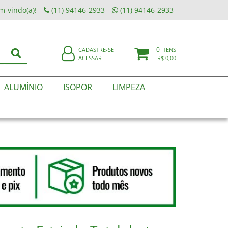
m-vindo(a)!
(11) 94146-2933
(11) 94146-2933
0
CADASTRE-SE
ITENS
ACESSAR
R$ 0,00
ALUMÍNIO
ISOPOR
LIMPEZA