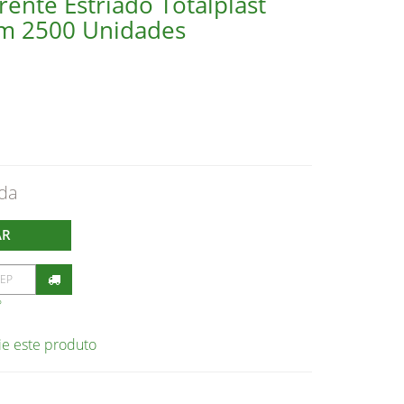
ente Estriado Totalplast
om 2500 Unidades
AR
P
ie este produto