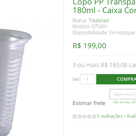
Copo PP Transpar
180ml - Caixa C
Marca:
Totalplast
Modelo: 075601
Disponibilidade:
Em estoque
R$ 199,00
3 ou mais R$ 183,08
COMPR
Qtd
Estimar frete
Não sei meu CE
0 avaliações
/
Aval