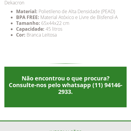
Dekacron
Material:
Polietileno de Alta Densidade (PEAD)
BPA FREE:
Material Atóxico e Livre de Bisfenol-A
Tamanho:
65x44x22 cm
Capacidade:
45 litros
Cor:
Branca Leitosa
Não encontrou o que procura?
Consulte-nos pelo whatsapp
(11) 94146-
2933
.