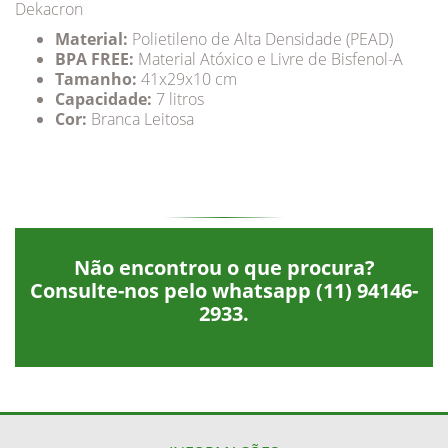
Dekacron
Material:
Polietileno de Alta Densidade (PEAD)
BPA FREE:
Material Atóxico e Livre de Bisfenol-A
Tamanho:
41x29x10 cm
Capacidade:
7 litros
Cor:
Branca Leitosa
Não encontrou o que procura?
Consulte-nos pelo whatsapp
(11) 94146-
2933
.