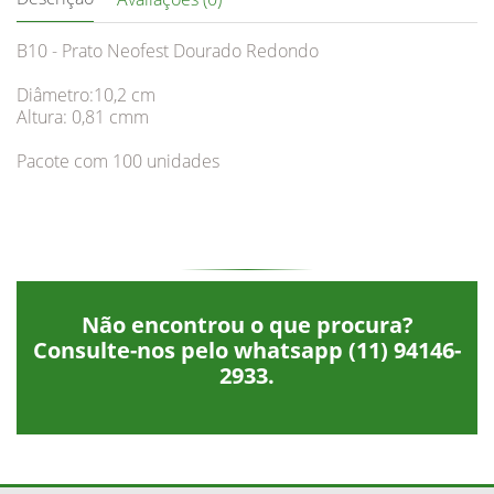
B10 - Prato Neofest Dourado Redondo
Diâmetro:10,2 cm
Altura: 0,81 cmm
Pacote com 100 unidades
Não encontrou o que procura?
Consulte-nos pelo whatsapp
(11) 94146-
2933
.