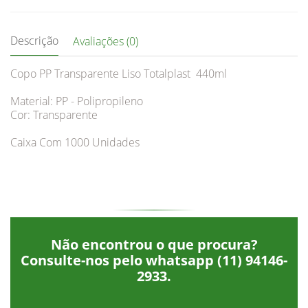
Descrição
Avaliações (0)
Copo PP Transparente Liso Totalplast 440ml
Material: PP - Polipropileno
Cor: Transparente
Caixa Com 1000 Unidades
Não encontrou o que procura?
Consulte-nos pelo whatsapp
(11) 94146-
2933
.