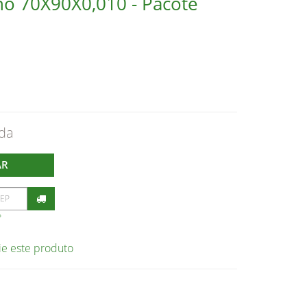
eno 70X90X0,010 - Pacote
AR
P
ie este produto