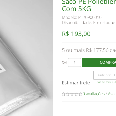
Saco PE Polietil
Com 5KG
Modelo: PE70900010
Disponibilidade:
Em estoque
R$ 193,00
5 ou mais R$ 177,56
COMPR
Qtd
Estimar frete
Não sei meu CE
0 avaliações
/
Aval