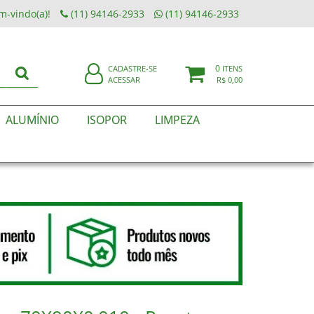
m-vindo(a)!
(11) 94146-2933
(11) 94146-2933
0
CADASTRE-SE
ITENS
ACESSAR
R$ 0,00
ALUMÍNIO
ISOPOR
LIMPEZA