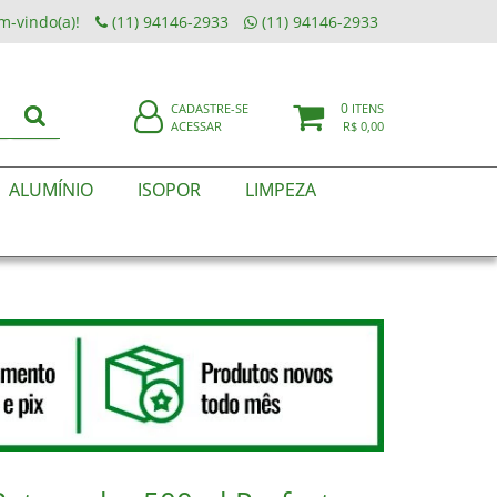
m-vindo(a)!
(11) 94146-2933
(11) 94146-2933
0
CADASTRE-SE
ITENS
ACESSAR
R$ 0,00
ALUMÍNIO
ISOPOR
LIMPEZA