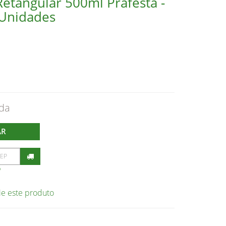
etangular 500ml Prafesta -
Unidades
AR
P
ie este produto