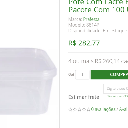
Pote Com Lacre R
Pacote Com 100 
Marca:
Prafesta
Modelo: 8814P
Disponibilidade:
Em estoque
R$ 282,77
4 ou mais R$ 260,14
COMPR
Qtd
Estimar frete
Não sei meu CE
0 avaliações
/
Aval