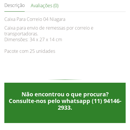
Descrição
Avaliações (0)
Caixa Para Correio 04 Niagara
Caixa para envio de remessas por correio e
transportadoras.
Dimensões: 34 x 27 x 14 cm
Pacote com 25 unidades
Não encontrou o que procura?
Consulte-nos pelo whatsapp
(11) 94146-
2933
.