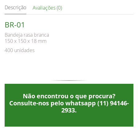
Descrição
Avaliações (0)
BR-01
Bandeja rasa branca
150 x 150 x 18 mm
400 unidades
Não encontrou o que procura?
Consulte-nos pelo whatsapp
(11) 94146-
2933
.