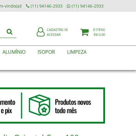
m-vindo(a)!
(11) 94146-2933
(11) 94146-2933
0
CADASTRE-SE
ITENS
ACESSAR
R$ 0,00
ALUMÍNIO
ISOPOR
LIMPEZA