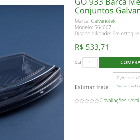
GO 933 Barca Mé
Conjuntos Galva
Marca:
Galvanotek
Modelo: 564067
Disponibilidade:
Em estoque
R$ 533,71
COMPR
Qtd
Estimar frete
Não sei meu CE
0 avaliações
/
Aval