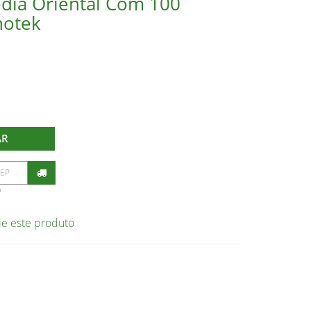
dia Oriental Com 100
notek
AR
P
ie este produto