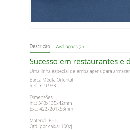
Descrição
Avaliações (0)
Sucesso em restaurantes e d
Uma linha especial de embalagens para armazenar 
Barca Média Oriental
Ref.: GO 933
Dimensões
Int.: 343x135x42mm
Ext.: 422x201x53mm
Material: PET
Qtd. por caixa: 100cj