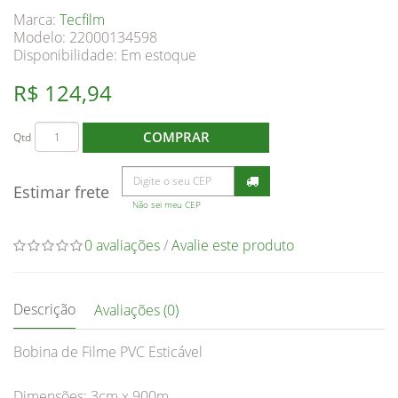
Marca:
Tecfilm
Modelo: 22000134598
Disponibilidade:
Em estoque
R$ 124,94
COMPRAR
Qtd
Estimar frete
Não sei meu CEP
0 avaliações
/
Avalie este produto
Descrição
Avaliações (0)
Bobina de Filme PVC Esticável
Dimensões: 3cm x 900m