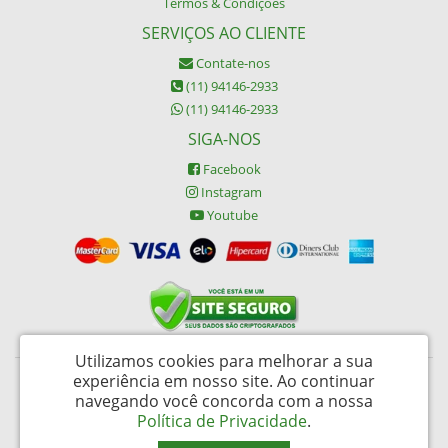
Termos & Condições
SERVIÇOS AO CLIENTE
Contate-nos
(11) 94146-2933
(11) 94146-2933
SIGA-NOS
Facebook
Instagram
Youtube
Utilizamos cookies para melhorar a sua
experiência em nosso site.
Ao continuar
Buypack Brasil Descartáveis Ltda - CNPJ: 06.002.162/0001-45
navegando você concorda com a nossa
Rua da Alfândega 487 – Brás - São Paulo / SP - CEP: 03006-030
Política de Privacidade
.
FornecedorNet © 2026