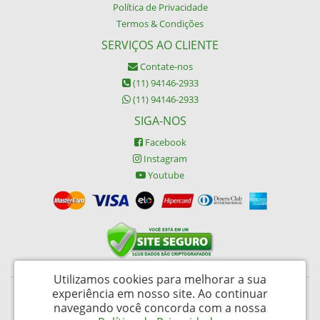
Política de Privacidade
Termos & Condições
SERVIÇOS AO CLIENTE
Contate-nos
(11) 94146-2933
(11) 94146-2933
SIGA-NOS
Facebook
Instagram
Youtube
Utilizamos cookies para melhorar a sua
experiência em nosso site.
Ao continuar
Buypack Brasil Descartáveis Ltda - CNPJ: 06.002.162/0001-45
navegando você concorda com a nossa
Rua da Alfândega 487 – Brás - São Paulo / SP - CEP: 03006-030