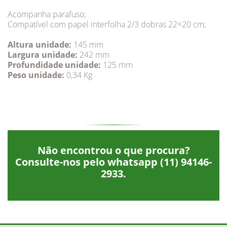
Acompanha parafuso;
Compatível com papel interfolha 2/3 dobras 22×20 cm;
Altura unidade:
145 mm
Largura unidade:
242 mm
Profundidade unidade:
125 mm
Peso unidade:
0,34 Kg
Não encontrou o que procura?
Consulte-nos pelo whatsapp
(11) 94146-
2933
.