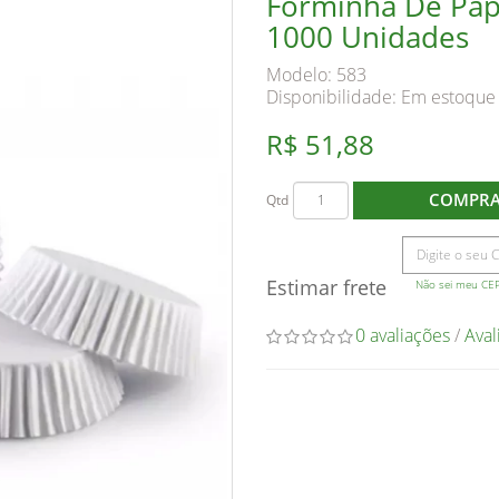
Forminha De Pap
1000 Unidades
Modelo: 583
Disponibilidade:
Em estoque
R$ 51,88
COMPR
Qtd
Estimar frete
Não sei meu CE
0 avaliações
/
Aval