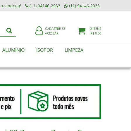
m-vindo(a)!
(11) 94146-2933
(11) 94146-2933
0
CADASTRE-SE
ITENS
ACESSAR
R$ 0,00
ALUMÍNIO
ISOPOR
LIMPEZA