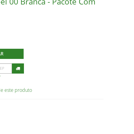
el 00 Branca - Pacote Com
AR
P
ie este produto