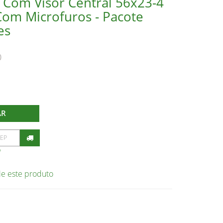
 Com Visor Central 56x23-4
om Microfuros - Pacote
es
0
AR
P
ie este produto