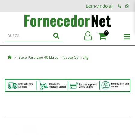
Bem-vindo(a)!
0
Saco Para Lixo 40 Litros - Pacote Com 5kg