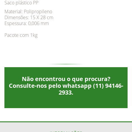
Saco plástico PP
Material: Polipropileno
Dimensões: 15 X 28 cm
Espessura: 0,006 mm
Pacote com 1kg
Não encontrou o que procura?
Consulte-nos pelo whatsapp
(11) 94146-
2933
.