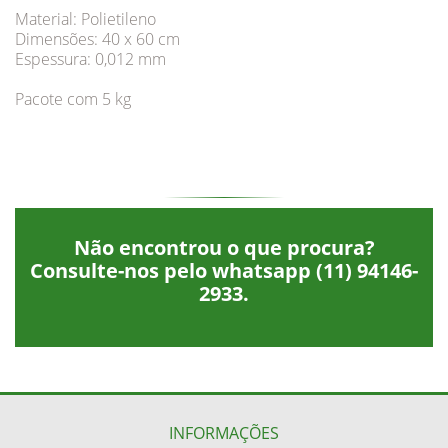
Material: Polietileno
Dimensões: 40 x 60 cm
Espessura: 0,012 mm
Pacote com 5 kg
Não encontrou o que procura?
Consulte-nos pelo whatsapp
(11) 94146-
2933
.
INFORMAÇÕES