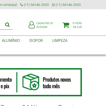
m-vindo(a)!
(11) 94146-2933
(11) 94146-2933
0
CADASTRE-SE
ITENS
ACESSAR
R$ 0,00
ALUMÍNIO
ISOPOR
LIMPEZA