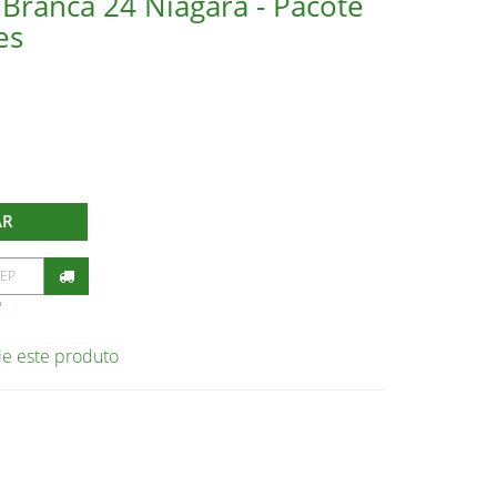
Branca 24 Niagara - Pacote
es
AR
P
ie este produto