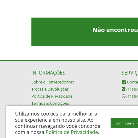
Não encontrou
INFORMAÇÕES
SERVIÇ
Sobre o Fornecedornet
Conta
Trocas e Devoluções
(11) 9
Política de Privacidade
(11) 9
Termos & Condições
Utilizamos cookies para melhorar a
sua experiência em nosso site.
Ao
Continuar e 
continuar navegando você concorda
Buypack Brasil Descartáveis Ltda - CNPJ: 06.002.162/0001-45
com a nossa
Política de Privacidade
.
Rua da Alfândega 487 – Brás - São Paulo / SP - CEP: 03006-030