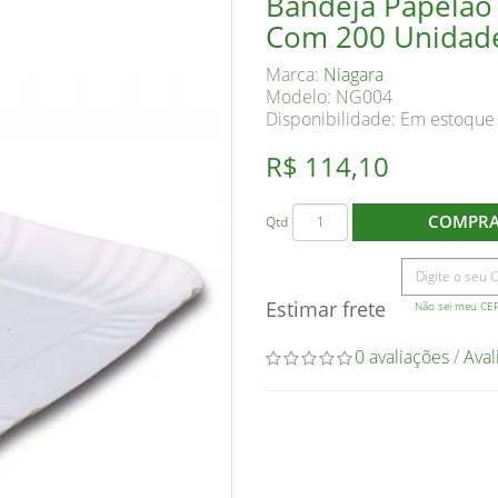
Bandeja Papelao 
Com 200 Unidad
Marca:
Niagara
Modelo: NG004
Disponibilidade:
Em estoque
R$ 114,10
COMPR
Qtd
Estimar frete
Não sei meu CE
0 avaliações
/
Aval