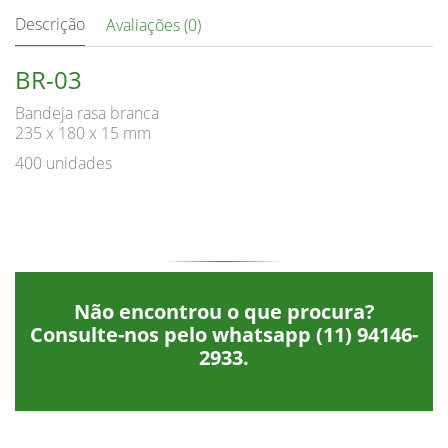
Descrição
Avaliações (0)
BR-03
Bandeja rasa branca
235 x 180 x 15 mm
400 unidades
Não encontrou o que procura?
Consulte-nos pelo whatsapp
(11) 94146-
2933
.